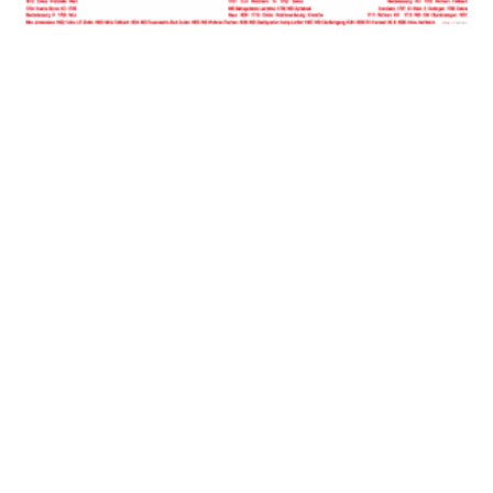
Copyright © by
mha
rchitekten || Alle Rechte vorbehalten ||
IMPRESSUM
||
DATENSCHUTZ