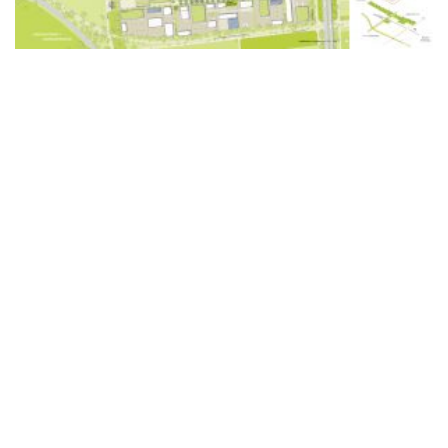
Copyright © by
mha
rchitekten || Alle Rechte vorbehalten ||
IMPRESSUM
||
DATENSCHUTZ