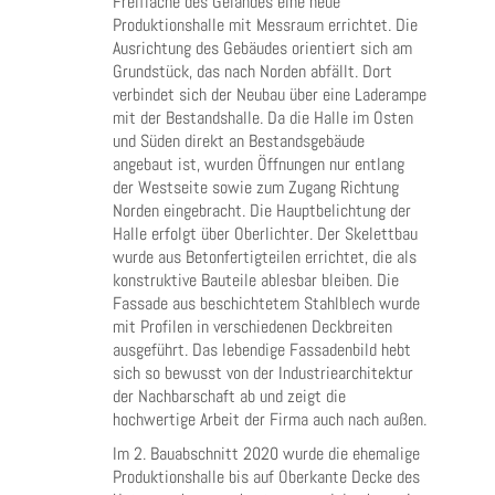
Freifläche des Geländes eine neue
Produktionshalle mit Messraum errichtet. Die
Ausrichtung des Gebäudes orientiert sich am
Grundstück, das nach Norden abfällt. Dort
verbindet sich der Neubau über eine Laderampe
mit der Bestandshalle. Da die Halle im Osten
und Süden direkt an Bestandsgebäude
angebaut ist, wurden Öffnungen nur entlang
der Westseite sowie zum Zugang Richtung
Norden eingebracht. Die Hauptbelichtung der
Halle erfolgt über Oberlichter. Der Skelettbau
wurde aus Betonfertigteilen errichtet, die als
konstruktive Bauteile ablesbar bleiben. Die
Fassade aus beschichtetem Stahlblech wurde
mit Profilen in verschiedenen Deckbreiten
ausgeführt. Das lebendige Fassadenbild hebt
sich so bewusst von der Industriearchitektur
der Nachbarschaft ab und zeigt die
hochwertige Arbeit der Firma auch nach außen.
Im 2. Bauabschnitt 2020 wurde die ehemalige
Produktionshalle bis auf Oberkante Decke des