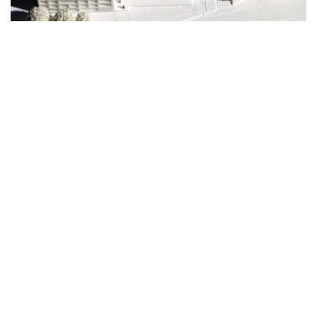
Copyright © by
mha
rchitekten || Alle Rechte vorbehalten ||
IMPRESSUM
||
DATENSCHUTZ