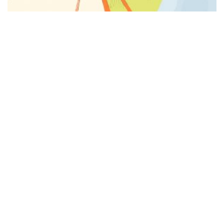
Copyright © by
mha
rchitekten || Alle Rechte vorbehalten ||
IMPRESSUM
||
DATENSCHUTZ