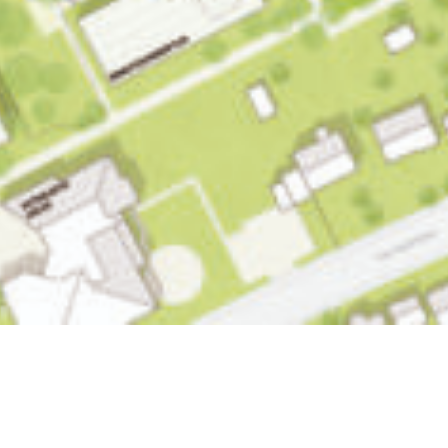
ight © by
mha
rchitekten || Alle Rechte vorbehalten ||
IMPRESSUM
||
DATENS