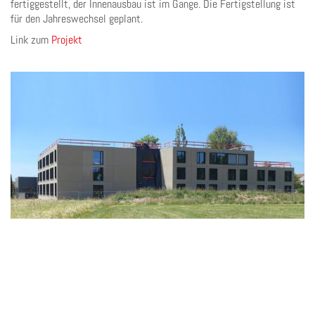
fertiggestellt, der Innenausbau ist im Gange. Die Fertigstellung ist
für den Jahreswechsel geplant.
Link zum
Projekt
Copyright © by
mha
rchitekten || Alle Rechte vorbehalten ||
IMPRESSUM
||
DATENSCHUTZ